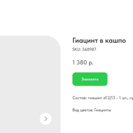
Гиацинт в кашпо
SKU:
568987
1 380
р.
Заказать
Состав: гиацинт d12/13 - 1 шт., с
Вид цветов: Гиацинты